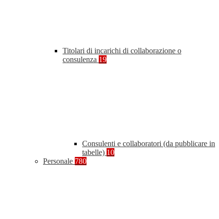
Titolari di incarichi di collaborazione o
consulenza
19
Consulenti e collaboratori (da pubblicare in
tabelle)
10
Personale
780