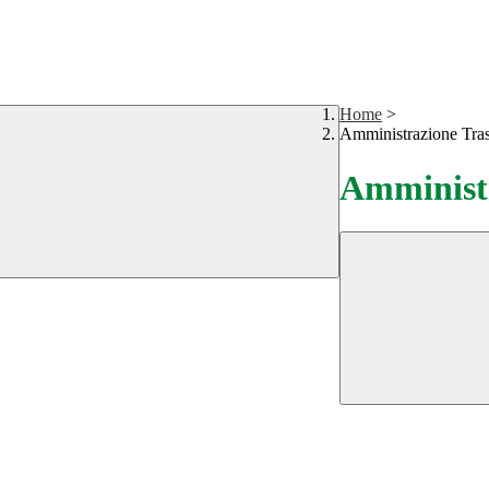
Home
>
Amministrazione Tra
Amministr