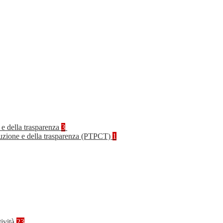
 e della trasparenza
3
rruzione e della trasparenza (PTPCT)
1
tività
23