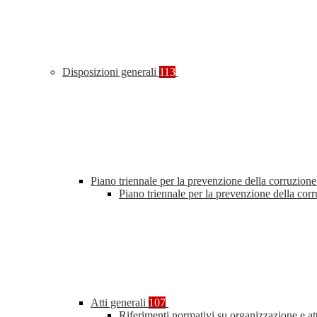
Disposizioni generali
113
Piano triennale per la prevenzione della corruzione
Piano triennale per la prevenzione della co
Atti generali
107
Riferimenti normativi su organizzazione e at