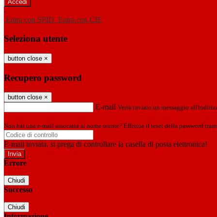
-
Entra con SPID
Entra con CIE
Seleziona utente
button close
×
Recupero password
button close
×
E-mail
Verrà inviato un messaggio all'indirizz
Non hai una e-mail associata al nome utente? Effettua il reset della password tram
E-mail inviata, si prega di controllare la casella di posta elettronica!
Errore
Chiudi
Successo
Chiudi
Informazione