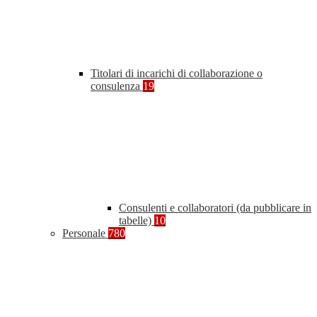
Titolari di incarichi di collaborazione o
consulenza
19
Consulenti e collaboratori (da pubblicare in
tabelle)
10
Personale
780