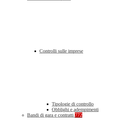
Controlli sulle imprese
Tipologie di controllo
Obblighi e adempimenti
Bandi di gara e contratti
772