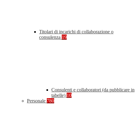
Titolari di incarichi di collaborazione o
consulenza
19
Consulenti e collaboratori (da pubblicare in
tabelle)
10
Personale
780