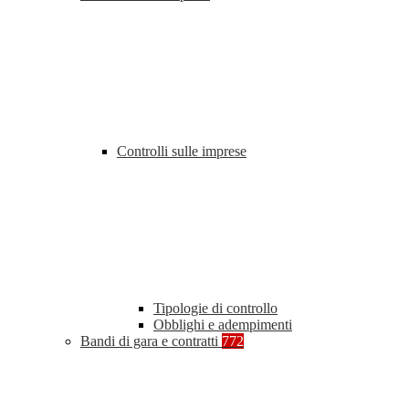
Controlli sulle imprese
Tipologie di controllo
Obblighi e adempimenti
Bandi di gara e contratti
772