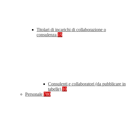
Titolari di incarichi di collaborazione o
consulenza
19
Consulenti e collaboratori (da pubblicare in
tabelle)
10
Personale
780