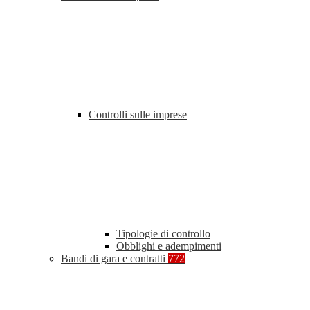
Controlli sulle imprese
Tipologie di controllo
Obblighi e adempimenti
Bandi di gara e contratti
772