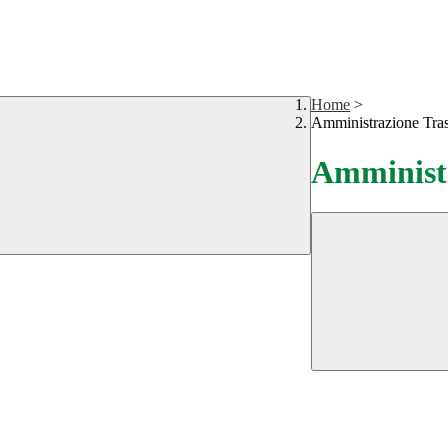
Home
>
Amministrazione Tra
Amministr