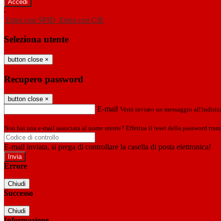
-
Entra con SPID
Entra con CIE
Seleziona utente
button close
×
Recupero password
button close
×
E-mail
Verrà inviato un messaggio all'indirizz
Non hai una e-mail associata al nome utente? Effettua il reset della password tram
E-mail inviata, si prega di controllare la casella di posta elettronica!
Errore
Chiudi
Successo
Chiudi
Informazione