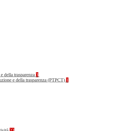
 e della trasparenza
3
rruzione e della trasparenza (PTPCT)
1
tività
23