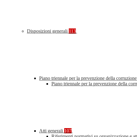
Disposizioni generali
113
Piano triennale per la prevenzione della corruzione
Piano triennale per la prevenzione della co
Atti generali
107
Riferimenti normativi su organizzazione e at