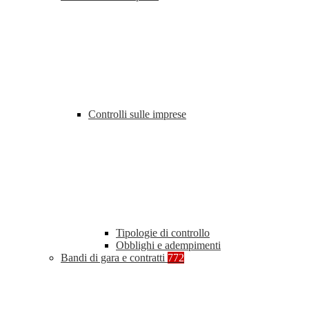
Controlli sulle imprese
Tipologie di controllo
Obblighi e adempimenti
Bandi di gara e contratti
772