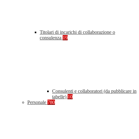
Titolari di incarichi di collaborazione o
consulenza
19
Consulenti e collaboratori (da pubblicare in
tabelle)
10
Personale
780