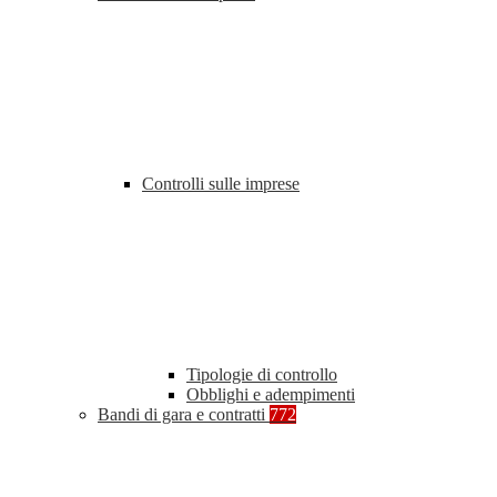
Controlli sulle imprese
Tipologie di controllo
Obblighi e adempimenti
Bandi di gara e contratti
772