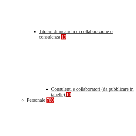
Titolari di incarichi di collaborazione o
consulenza
19
Consulenti e collaboratori (da pubblicare in
tabelle)
10
Personale
780