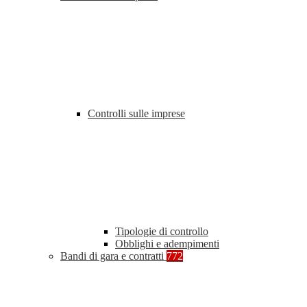
Controlli sulle imprese
Tipologie di controllo
Obblighi e adempimenti
Bandi di gara e contratti
772