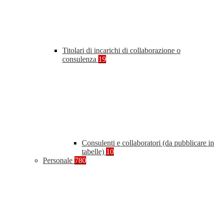
Titolari di incarichi di collaborazione o
consulenza
19
Consulenti e collaboratori (da pubblicare in
tabelle)
10
Personale
780