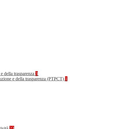
 e della trasparenza
3
rruzione e della trasparenza (PTPCT)
1
tività
23