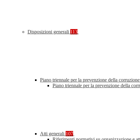
Disposizioni generali
113
Piano triennale per la prevenzione della corruzione
Piano triennale per la prevenzione della co
Atti generali
107
Riferimenti normativi su organizzazione e at