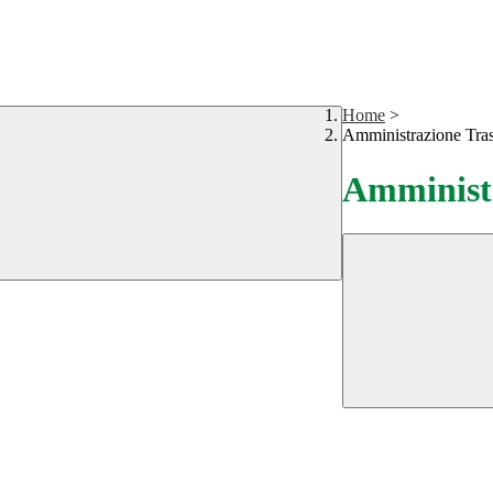
Home
>
Amministrazione Tra
Amministr