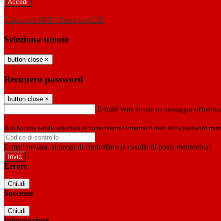
-
Entra con SPID
Entra con CIE
Seleziona utente
button close
×
Recupero password
button close
×
E-mail
Verrà inviato un messaggio all'indirizz
Non hai una e-mail associata al nome utente? Effettua il reset della password tram
E-mail inviata, si prega di controllare la casella di posta elettronica!
Errore
Chiudi
Successo
Chiudi
Informazione