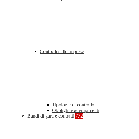
Controlli sulle imprese
Tipologie di controllo
Obblighi e adempimenti
Bandi di gara e contratti
772