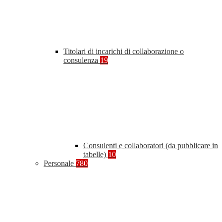
Titolari di incarichi di collaborazione o
consulenza
19
Consulenti e collaboratori (da pubblicare in
tabelle)
10
Personale
780