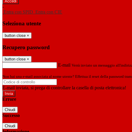
-
Entra con SPID
Entra con CIE
Seleziona utente
button close
×
Recupero password
button close
×
E-mail
Verrà inviato un messaggio all'indirizz
Non hai una e-mail associata al nome utente? Effettua il reset della password tram
E-mail inviata, si prega di controllare la casella di posta elettronica!
Errore
Chiudi
Successo
Chiudi
Informazione