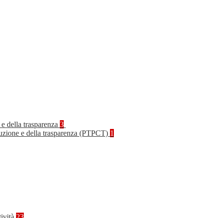
 e della trasparenza
3
rruzione e della trasparenza (PTPCT)
1
tività
23