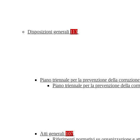
Disposizioni generali
113
Piano triennale per la prevenzione della corruzione
Piano triennale per la prevenzione della co
Atti generali
107
Riferimenti normativi su organizzazione e at