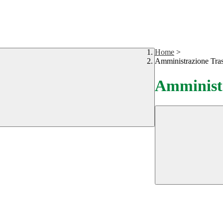
Home
>
Amministrazione Tra
Amministr