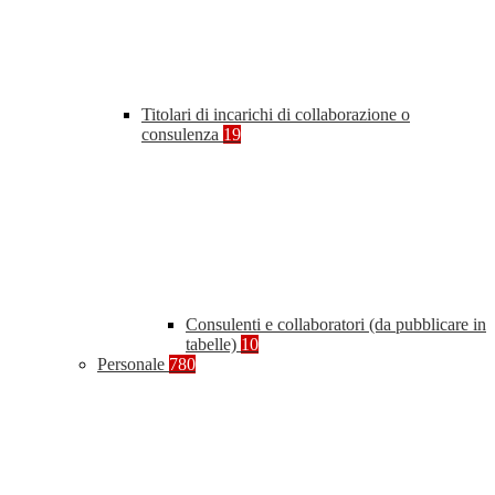
Titolari di incarichi di collaborazione o
consulenza
19
Consulenti e collaboratori (da pubblicare in
tabelle)
10
Personale
780