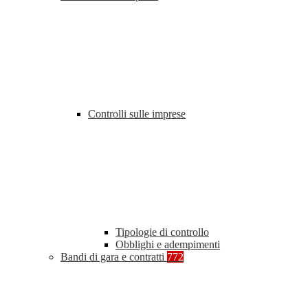
Controlli sulle imprese
Tipologie di controllo
Obblighi e adempimenti
Bandi di gara e contratti
772