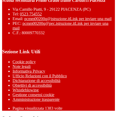
Scuola Secondaria Primo Grado Dante Carducci Piacenza
Via Camillo Piatti, 9 - 29122 PIACENZA (PC)
Tel:
0523 754552
Email:
pcmm00200q@istruzione.it
Link per inviare una mail
PEC:
pcmm00200q@pec.istruzione.it
Link per inviare una
mail
C.F.: 80009770332
Sezione Link Utili
Cookie policy
Note legali
Informativa Privacy
Ufficio Relazioni con il Pubblico
Dichiarazione di accessibilità
Obiettivi di accessibilità
Whistleblowing
Gestione consensi cookie
Amministrazione trasparente
Pagina visualizzata
1383
volte