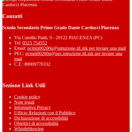
Carducci Piacenza
Contatti
Scuola Secondaria Primo Grado Dante Carducci Piacenza
Via Camillo Piatti, 9 - 29122 PIACENZA (PC)
Tel:
0523 754552
Email:
pcmm00200q@istruzione.it
Link per inviare una mail
PEC:
pcmm00200q@pec.istruzione.it
Link per inviare una
mail
C.F.: 80009770332
Sezione Link Utili
Cookie policy
Note legali
Informativa Privacy
Ufficio Relazioni con il Pubblico
Dichiarazione di accessibilità
Obiettivi di accessibilità
Whistleblowing