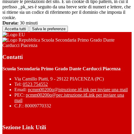
misurare le prestazioni del sito. È un cookie di tipo pattern, in cui il
prefisso _pk_ses è seguito da una breve serie di numeri e lettere, che
si ritiene sia un codice di riferimento per il dominio che imposta il
cookie.
Durata:
30 minuti
Accetta tutti
Salva le preferenze
Scuola Secondaria Primo Grado Dante
Carducci Piacenza
Contatti
Scuola Secondaria Primo Grado Dante Carducci Piacenza
Via Camillo Piatti, 9 - 29122 PIACENZA (PC)
Tel:
0523 754552
Email:
pcmm00200q@istruzione.it
Link per inviare una mail
PEC:
pcmm00200q@pec.istruzione.it
Link per inviare una
mail
C.F.: 80009770332
Sezione Link Utili