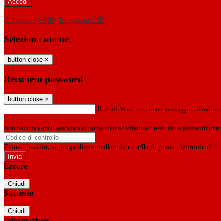
-
Entra con SPID
Entra con CIE
Seleziona utente
button close
×
Recupero password
button close
×
E-mail
Verrà inviato un messaggio all'indirizz
Non hai una e-mail associata al nome utente? Effettua il reset della password tram
E-mail inviata, si prega di controllare la casella di posta elettronica!
Errore
Chiudi
Successo
Chiudi
Informazione