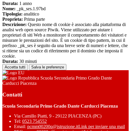
Durata:
1 anno
Nome:
_pk_ses.1.97bd
Tipologia:
analitico
Proprieta:
Prima parte
Descrizione:
Questo nome di cookie è associato alla piattaforma di
analisi web open source Piwik. Viene utilizzato per aiutare i
proprietari di siti Web a monitorare il comportamento dei visitatori e
misurare le prestazioni del sito. È un cookie di tipo pattern, in cui il
prefisso _pk_ses è seguito da una breve serie di numeri e lettere, che
si ritiene sia un codice di riferimento per il dominio che imposta il
cookie.
Durata:
30 minuti
Accetta tutti
Salva le preferenze
Scuola Secondaria Primo Grado Dante
Carducci Piacenza
Contatti
Scuola Secondaria Primo Grado Dante Carducci Piacenza
Via Camillo Piatti, 9 - 29122 PIACENZA (PC)
Tel:
0523 754552
Email:
pcmm00200q@istruzione.it
Link per inviare una mail