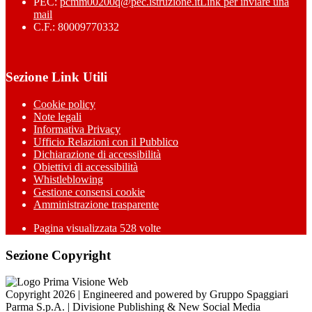
PEC:
pcmm00200q@pec.istruzione.it
Link per inviare una
mail
C.F.: 80009770332
Sezione Link Utili
Cookie policy
Note legali
Informativa Privacy
Ufficio Relazioni con il Pubblico
Dichiarazione di accessibilità
Obiettivi di accessibilità
Whistleblowing
Gestione consensi cookie
Amministrazione trasparente
Pagina visualizzata
528
volte
Sezione Copyright
Copyright 2026 | Engineered and powered by Gruppo Spaggiari
Parma S.p.A. | Divisione Publishing & New Social Media