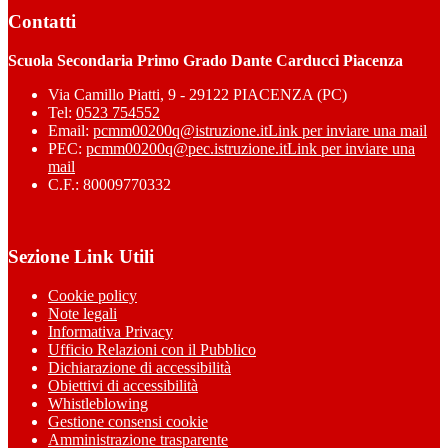
Contatti
Scuola Secondaria Primo Grado Dante Carducci Piacenza
Via Camillo Piatti, 9 - 29122 PIACENZA (PC)
Tel:
0523 754552
Email:
pcmm00200q@istruzione.it
Link per inviare una mail
PEC:
pcmm00200q@pec.istruzione.it
Link per inviare una
mail
C.F.: 80009770332
Sezione Link Utili
Cookie policy
Note legali
Informativa Privacy
Ufficio Relazioni con il Pubblico
Dichiarazione di accessibilità
Obiettivi di accessibilità
Whistleblowing
Gestione consensi cookie
Amministrazione trasparente