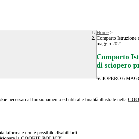
Home
>
Comparto Istruzione e
maggio 2021
Comparto Ist
di sciopero p
SCIOPERO 6 MAGG
kie necessari al funzionamento ed utili alle finalità illustrate nella
COO
attaforma e non è possibile disabilitarli.
isionare la
COOKIE POLICY
.