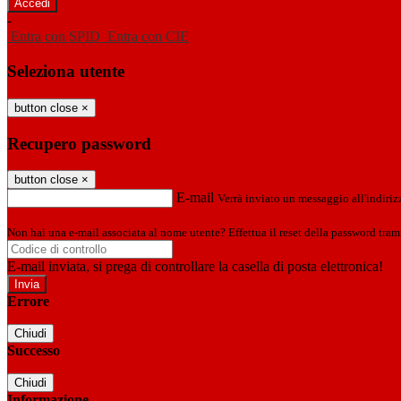
-
Entra con SPID
Entra con CIE
Seleziona utente
button close
×
Recupero password
button close
×
E-mail
Verrà inviato un messaggio all'indirizz
Non hai una e-mail associata al nome utente? Effettua il reset della password tram
E-mail inviata, si prega di controllare la casella di posta elettronica!
Errore
Chiudi
Successo
Chiudi
Informazione