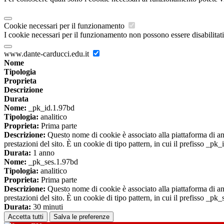
Cookie necessari per il funzionamento
I cookie necessari per il funzionamento non possono essere disabilitati.
www.dante-carducci.edu.it
Nome
Tipologia
Proprieta
Descrizione
Durata
Nome:
_pk_id.1.97bd
Tipologia:
analitico
Proprieta:
Prima parte
Descrizione:
Questo nome di cookie è associato alla piattaforma di ana
prestazioni del sito. È un cookie di tipo pattern, in cui il prefisso _pk
Durata:
1 anno
Nome:
_pk_ses.1.97bd
Tipologia:
analitico
Proprieta:
Prima parte
Descrizione:
Questo nome di cookie è associato alla piattaforma di ana
prestazioni del sito. È un cookie di tipo pattern, in cui il prefisso _pk
Durata:
30 minuti
Accetta tutti
Salva le preferenze