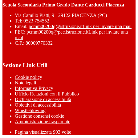
Scuola Secondaria Primo Grado Dante Carducci Piacenza
Via Camillo Piatti, 9 - 29122 PIACENZA (PC)
Tel:
0523 754552
Email:
pcmm00200q@istruzione.it
Link per inviare una mail
PEC:
pcmm00200q@pec.istruzione.it
Link per inviare una
mail
C.F.: 80009770332
Sezione Link Utili
Cookie policy
Note legali
Informativa Privacy
Ufficio Relazioni con il Pubblico
Dichiarazione di accessibilità
Obiettivi di accessibilità
Whistleblowing
Gestione consensi cookie
Amministrazione trasparente
Pagina visualizzata
903
volte