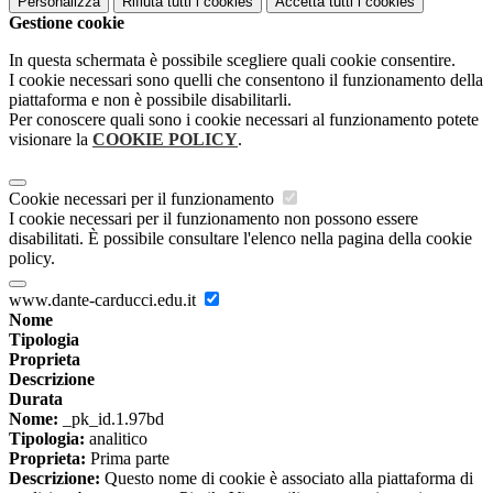
Personalizza
Rifiuta tutti
i cookies
Accetta tutti
i cookies
Gestione cookie
In questa schermata è possibile scegliere quali cookie consentire.
I cookie necessari sono quelli che consentono il funzionamento della
piattaforma e non è possibile disabilitarli.
Per conoscere quali sono i cookie necessari al funzionamento potete
visionare la
COOKIE POLICY
.
Cookie necessari per il funzionamento
I cookie necessari per il funzionamento non possono essere
disabilitati. È possibile consultare l'elenco nella pagina della cookie
policy.
www.dante-carducci.edu.it
Nome
Tipologia
Proprieta
Descrizione
Durata
Nome:
_pk_id.1.97bd
Tipologia:
analitico
Proprieta:
Prima parte
Descrizione:
Questo nome di cookie è associato alla piattaforma di