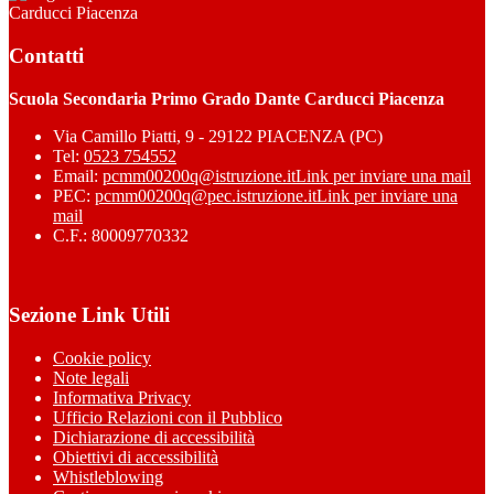
Carducci Piacenza
Contatti
Scuola Secondaria Primo Grado Dante Carducci Piacenza
Via Camillo Piatti, 9 - 29122 PIACENZA (PC)
Tel:
0523 754552
Email:
pcmm00200q@istruzione.it
Link per inviare una mail
PEC:
pcmm00200q@pec.istruzione.it
Link per inviare una
mail
C.F.: 80009770332
Sezione Link Utili
Cookie policy
Note legali
Informativa Privacy
Ufficio Relazioni con il Pubblico
Dichiarazione di accessibilità
Obiettivi di accessibilità
Whistleblowing