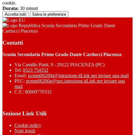
cookie.
Durata:
30 minuti
Accetta tutti
Salva le preferenze
Scuola Secondaria Primo Grado Dante
Carducci Piacenza
Contatti
Scuola Secondaria Primo Grado Dante Carducci Piacenza
Via Camillo Piatti, 9 - 29122 PIACENZA (PC)
Tel:
0523 754552
Email:
pcmm00200q@istruzione.it
Link per inviare una mail
PEC:
pcmm00200q@pec.istruzione.it
Link per inviare una
mail
C.F.: 80009770332
Sezione Link Utili
Cookie policy
Note legali