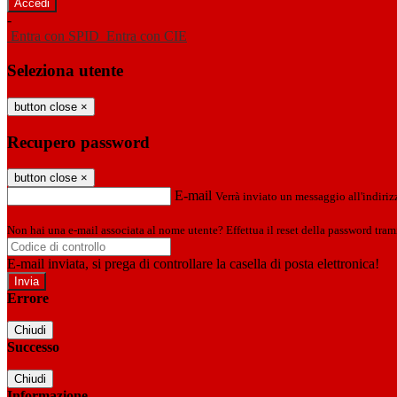
-
Entra con SPID
Entra con CIE
Seleziona utente
button close
×
Recupero password
button close
×
E-mail
Verrà inviato un messaggio all'indirizz
Non hai una e-mail associata al nome utente? Effettua il reset della password tram
E-mail inviata, si prega di controllare la casella di posta elettronica!
Errore
Chiudi
Successo
Chiudi
Informazione