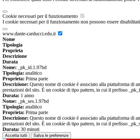
Cookie necessari per il funzionamento
I cookie necessari per il funzionamento non possono essere disabilitati.
www.dante-carducci.edu.it
Nome
Tipologia
Proprieta
Descrizione
Durata
Nome:
_pk_id.1.97bd
Tipologia:
analitico
Proprieta:
Prima parte
Descrizione:
Questo nome di cookie è associato alla piattaforma di ana
prestazioni del sito. È un cookie di tipo pattern, in cui il prefisso _pk
Durata:
1 anno
Nome:
_pk_ses.1.97bd
Tipologia:
analitico
Proprieta:
Prima parte
Descrizione:
Questo nome di cookie è associato alla piattaforma di ana
prestazioni del sito. È un cookie di tipo pattern, in cui il prefisso _pk
Durata:
30 minuti
Accetta tutti
Salva le preferenze