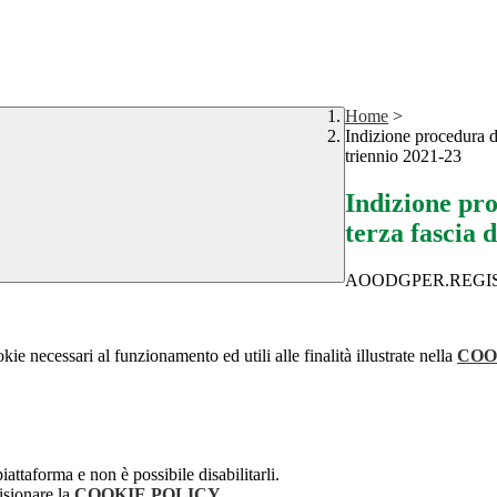
Home
>
Indizione procedura d
triennio 2021-23
Indizione pr
terza fascia 
AOODGPER.REGISTR
kie necessari al funzionamento ed utili alle finalità illustrate nella
COO
attaforma e non è possibile disabilitarli.
isionare la
COOKIE POLICY
.