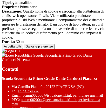
Tipologia:
analitico
Proprieta:
Prima parte
Descrizione:
Questo nome di cookie è associato alla piattaforma di
analisi web open source Piwik. Viene utilizzato per aiutare i
proprietari di siti Web a monitorare il comportamento dei visitatori e
misurare le prestazioni del sito. È un cookie di tipo pattern, in cui il
prefisso _pk_ses è seguito da una breve serie di numeri e lettere, che
si ritiene sia un codice di riferimento per il dominio che imposta il
cookie.
Durata:
30 minuti
Accetta tutti
Salva le preferenze
Scuola Secondaria Primo Grado Dante
Carducci Piacenza
Contatti
Scuola Secondaria Primo Grado Dante Carducci Piacenza
Via Camillo Piatti, 9 - 29122 PIACENZA (PC)
Tel:
0523 754552
Email:
pcmm00200q@istruzione.it
Link per inviare una mail
PEC:
pcmm00200q@pec.istruzione.it
Link per inviare una
mail