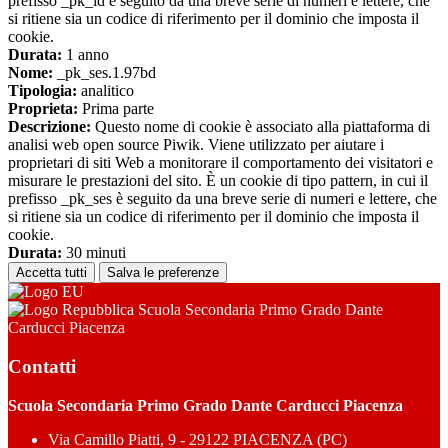
prefisso _pk_id è seguito da una breve serie di numeri e lettere, che
si ritiene sia un codice di riferimento per il dominio che imposta il
cookie.
Durata:
1 anno
Nome:
_pk_ses.1.97bd
Tipologia:
analitico
Proprieta:
Prima parte
Descrizione:
Questo nome di cookie è associato alla piattaforma di
analisi web open source Piwik. Viene utilizzato per aiutare i
proprietari di siti Web a monitorare il comportamento dei visitatori e
misurare le prestazioni del sito. È un cookie di tipo pattern, in cui il
prefisso _pk_ses è seguito da una breve serie di numeri e lettere, che
si ritiene sia un codice di riferimento per il dominio che imposta il
cookie.
Durata:
30 minuti
Accetta tutti
Salva le preferenze
Scuola Secondaria Primo Grado Dante
Carducci Piacenza
Contatti
Scuola Secondaria Primo Grado Dante Carducci Piacenza
Via Camillo Piatti, 9 - 29122 PIACENZA (PC)