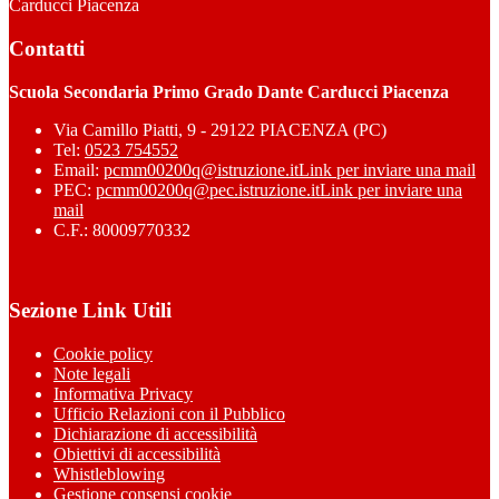
Carducci Piacenza
Contatti
Scuola Secondaria Primo Grado Dante Carducci Piacenza
Via Camillo Piatti, 9 - 29122 PIACENZA (PC)
Tel:
0523 754552
Email:
pcmm00200q@istruzione.it
Link per inviare una mail
PEC:
pcmm00200q@pec.istruzione.it
Link per inviare una
mail
C.F.: 80009770332
Sezione Link Utili
Cookie policy
Note legali
Informativa Privacy
Ufficio Relazioni con il Pubblico
Dichiarazione di accessibilità
Obiettivi di accessibilità
Whistleblowing
Gestione consensi cookie