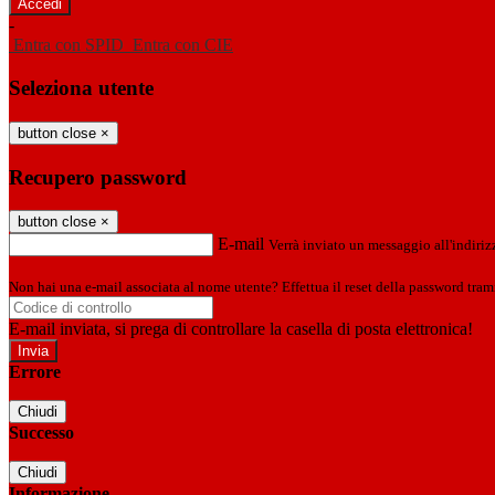
-
Entra con SPID
Entra con CIE
Seleziona utente
button close
×
Recupero password
button close
×
E-mail
Verrà inviato un messaggio all'indirizz
Non hai una e-mail associata al nome utente? Effettua il reset della password tram
E-mail inviata, si prega di controllare la casella di posta elettronica!
Errore
Chiudi
Successo
Chiudi
Informazione