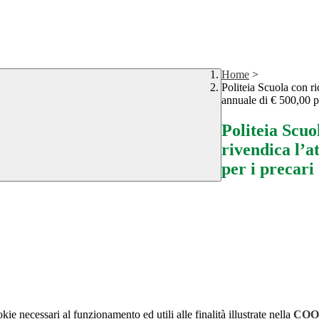
Home
>
Politeia Scuola con r
annuale di € 500,00 pe
Politeia Scuo
rivendica l’a
per i precari
kie necessari al funzionamento ed utili alle finalità illustrate nella
COO