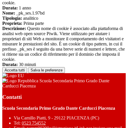
cookie.
Durata:
1 anno
Nome:
_pk_ses.1.97bd
Tipologia:
analitico
Proprieta:
Prima parte
Descrizione:
Questo nome di cookie è associato alla piattaforma di
analisi web open source Piwik. Viene utilizzato per aiutare i
proprietari di siti Web a monitorare il comportamento dei visitatori e
misurare le prestazioni del sito. È un cookie di tipo pattern, in cui il
prefisso _pk_ses è seguito da una breve serie di numeri e lettere, che
si ritiene sia un codice di riferimento per il dominio che imposta il
cookie.
Durata:
30 minuti
Accetta tutti
Salva le preferenze
Scuola Secondaria Primo Grado Dante
Carducci Piacenza
Contatti
Scuola Secondaria Primo Grado Dante Carducci Piacenza
Via Camillo Piatti, 9 - 29122 PIACENZA (PC)
Tel:
0523 754552