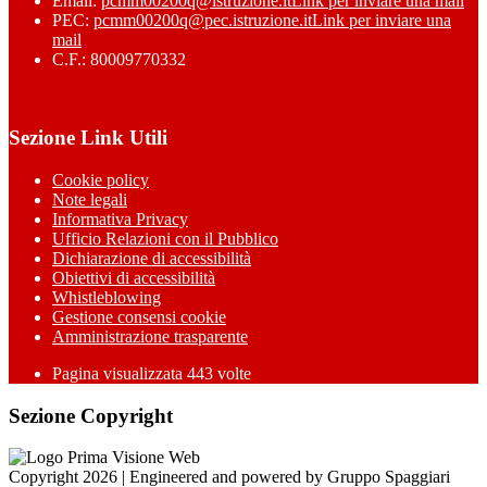
Email:
pcmm00200q@istruzione.it
Link per inviare una mail
PEC:
pcmm00200q@pec.istruzione.it
Link per inviare una
mail
C.F.: 80009770332
Sezione Link Utili
Cookie policy
Note legali
Informativa Privacy
Ufficio Relazioni con il Pubblico
Dichiarazione di accessibilità
Obiettivi di accessibilità
Whistleblowing
Gestione consensi cookie
Amministrazione trasparente
Pagina visualizzata
443
volte
Sezione Copyright
Copyright 2026 | Engineered and powered by Gruppo Spaggiari