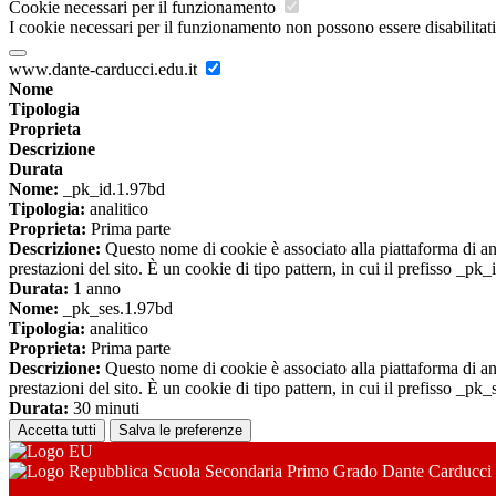
Cookie necessari per il funzionamento
I cookie necessari per il funzionamento non possono essere disabilitati.
www.dante-carducci.edu.it
Nome
Tipologia
Proprieta
Descrizione
Durata
Nome:
_pk_id.1.97bd
Tipologia:
analitico
Proprieta:
Prima parte
Descrizione:
Questo nome di cookie è associato alla piattaforma di ana
prestazioni del sito. È un cookie di tipo pattern, in cui il prefisso _pk
Durata:
1 anno
Nome:
_pk_ses.1.97bd
Tipologia:
analitico
Proprieta:
Prima parte
Descrizione:
Questo nome di cookie è associato alla piattaforma di ana
prestazioni del sito. È un cookie di tipo pattern, in cui il prefisso _pk
Durata:
30 minuti
Accetta tutti
Salva le preferenze
Scuola Secondaria Primo Grado Dante Carducci