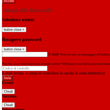
-
Entra con SPID
Entra con CIE
Seleziona utente
button close
×
Recupero password
button close
×
E-mail
Verrà inviato un messaggio all'indirizz
Non hai una e-mail associata al nome utente? Effettua il reset della password tram
E-mail inviata, si prega di controllare la casella di posta elettronica!
Errore
Chiudi
Successo
Chiudi
Informazione