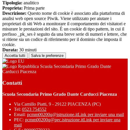
Tipologia:
analitico
Proprieta:
Prima parte
Descrizione:
Questo nome di cookie è associato alla piattaforma di
analisi web open source Piwik. Viene utilizzato per aiutare i
proprietari di siti Web a monitorare il comportamento dei visitatori e
misurare le prestazioni del sito. È un cookie di tipo pattern, in cui il
prefisso _pk_ses è seguito da una breve serie di numeri e lettere, che
si ritiene sia un codice di riferimento per il dominio che imposta il
cookie.
Durata:
30 minuti
Accetta tutti
Salva le preferenze
Scuola Secondaria Primo Grado Dante
Carducci Piacenza
Contatti
Scuola Secondaria Primo Grado Dante Carducci Piacenza
Via Camillo Piatti, 9 - 29122 PIACENZA (PC)
Tel:
0523 754552
Email:
pcmm00200q@istruzione.it
Link per inviare una mail
PEC:
pcmm00200q@pec.istruzione.it
Link per inviare una
mail