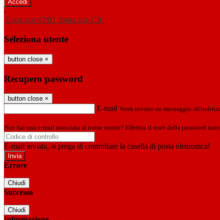
-
Entra con SPID
Entra con CIE
Seleziona utente
button close
×
Recupero password
button close
×
E-mail
Verrà inviato un messaggio all'indirizz
Non hai una e-mail associata al nome utente? Effettua il reset della password tram
E-mail inviata, si prega di controllare la casella di posta elettronica!
Errore
Chiudi
Successo
Chiudi
Informazione