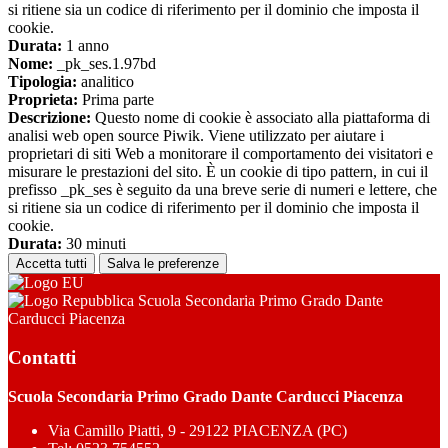
si ritiene sia un codice di riferimento per il dominio che imposta il
cookie.
Durata:
1 anno
Nome:
_pk_ses.1.97bd
Tipologia:
analitico
Proprieta:
Prima parte
Descrizione:
Questo nome di cookie è associato alla piattaforma di
analisi web open source Piwik. Viene utilizzato per aiutare i
proprietari di siti Web a monitorare il comportamento dei visitatori e
misurare le prestazioni del sito. È un cookie di tipo pattern, in cui il
prefisso _pk_ses è seguito da una breve serie di numeri e lettere, che
si ritiene sia un codice di riferimento per il dominio che imposta il
cookie.
Durata:
30 minuti
Accetta tutti
Salva le preferenze
Scuola Secondaria Primo Grado Dante
Carducci Piacenza
Contatti
Scuola Secondaria Primo Grado Dante Carducci Piacenza
Via Camillo Piatti, 9 - 29122 PIACENZA (PC)