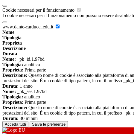
Cookie necessari per il funzionamento
I cookie necessari per il funzionamento non possono essere disabilitati.
www.dante-carducci.edu.it
Nome
Tipologia
Proprieta
Descrizione
Durata
Nome:
_pk_id.1.97bd
Tipologia:
analitico
Proprieta:
Prima parte
Descrizione:
Questo nome di cookie è associato alla piattaforma di ana
prestazioni del sito. È un cookie di tipo pattern, in cui il prefisso _pk
Durata:
1 anno
Nome:
_pk_ses.1.97bd
Tipologia:
analitico
Proprieta:
Prima parte
Descrizione:
Questo nome di cookie è associato alla piattaforma di ana
prestazioni del sito. È un cookie di tipo pattern, in cui il prefisso _pk
Durata:
30 minuti
Accetta tutti
Salva le preferenze