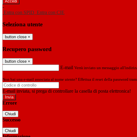
-
Entra con SPID
Entra con CIE
Seleziona utente
button close
×
Recupero password
button close
×
E-mail
Verrà inviato un messaggio all'indirizz
Non hai una e-mail associata al nome utente? Effettua il reset della password tram
E-mail inviata, si prega di controllare la casella di posta elettronica!
Errore
Chiudi
Successo
Chiudi
Informazione