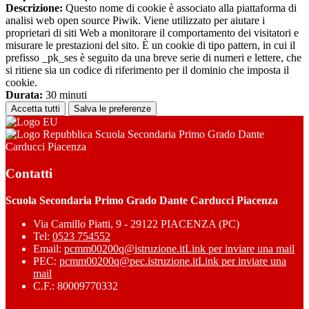
Descrizione:
Questo nome di cookie è associato alla piattaforma di
analisi web open source Piwik. Viene utilizzato per aiutare i
proprietari di siti Web a monitorare il comportamento dei visitatori e
misurare le prestazioni del sito. È un cookie di tipo pattern, in cui il
prefisso _pk_ses è seguito da una breve serie di numeri e lettere, che
si ritiene sia un codice di riferimento per il dominio che imposta il
cookie.
Durata:
30 minuti
Accetta tutti
Salva le preferenze
Scuola Secondaria Primo Grado Dante
Carducci Piacenza
Contatti
Scuola Secondaria Primo Grado Dante Carducci Piacenza
Via Camillo Piatti, 9 - 29122 PIACENZA (PC)
Tel:
0523 754552
Email:
pcmm00200q@istruzione.it
Link per inviare una mail
PEC:
pcmm00200q@pec.istruzione.it
Link per inviare una
mail
C.F.: 80009770332