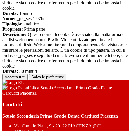
si ritiene sia un codice di riferimento per il dominio che imposta il
cookie.
Durata:
1 anno
Nome:
_pk_ses.1.97bd
Tipologia:
analitico
Proprieta:
Prima parte
Descrizione:
Questo nome di cookie è associato alla piattaforma di
analisi web open source Piwik. Viene utilizzato per aiutare i
proprietari di siti Web a monitorare il comportamento dei visitatori e
misurare le prestazioni del sito. È un cookie di tipo pattern, in cui il
prefisso _pk_ses è seguito da una breve serie di numeri e lettere, che
si ritiene sia un codice di riferimento per il dominio che imposta il
cookie.
Durata:
30 minuti
Accetta tutti
Salva le preferenze
Scuola Secondaria Primo Grado Dante
Carducci Piacenza
Contatti
Scuola Secondaria Primo Grado Dante Carducci Piacenza
Via Camillo Piatti, 9 - 29122 PIACENZA (PC)