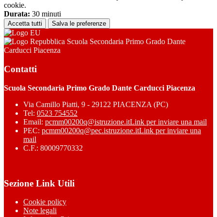
cookie.
Durata:
30 minuti
Accetta tutti
Salva le preferenze
Scuola Secondaria Primo Grado Dante
Carducci Piacenza
Contatti
Scuola Secondaria Primo Grado Dante Carducci Piacenza
Via Camillo Piatti, 9 - 29122 PIACENZA (PC)
Tel:
0523 754552
Email:
pcmm00200q@istruzione.it
Link per inviare una mail
PEC:
pcmm00200q@pec.istruzione.it
Link per inviare una
mail
C.F.: 80009770332
Sezione Link Utili
Cookie policy
Note legali