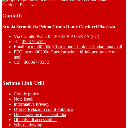
Carducci Piacenza
Contatti
Scuola Secondaria Primo Grado Dante Carducci Piacenza
Via Camillo Piatti, 9 - 29122 PIACENZA (PC)
Tel:
0523 754552
Email:
pcmm00200q@istruzione.it
Link per inviare una mail
PEC:
pcmm00200q@pec.istruzione.it
Link per inviare una
mail
C.F.: 80009770332
Sezione Link Utili
Cookie policy
Note legali
Informativa Privacy
Ufficio Relazioni con il Pubblico
Dichiarazione di accessibilità
Obiettivi di accessibilità
Whistleblowing