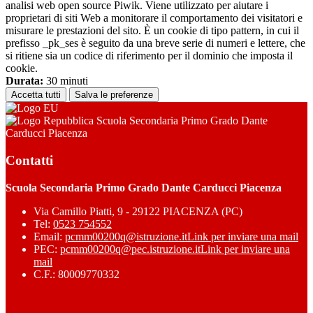
analisi web open source Piwik. Viene utilizzato per aiutare i
proprietari di siti Web a monitorare il comportamento dei visitatori e
misurare le prestazioni del sito. È un cookie di tipo pattern, in cui il
prefisso _pk_ses è seguito da una breve serie di numeri e lettere, che
si ritiene sia un codice di riferimento per il dominio che imposta il
cookie.
Durata:
30 minuti
Accetta tutti
Salva le preferenze
Scuola Secondaria Primo Grado Dante
Carducci Piacenza
Contatti
Scuola Secondaria Primo Grado Dante Carducci Piacenza
Via Camillo Piatti, 9 - 29122 PIACENZA (PC)
Tel:
0523 754552
Email:
pcmm00200q@istruzione.it
Link per inviare una mail
PEC:
pcmm00200q@pec.istruzione.it
Link per inviare una
mail
C.F.: 80009770332