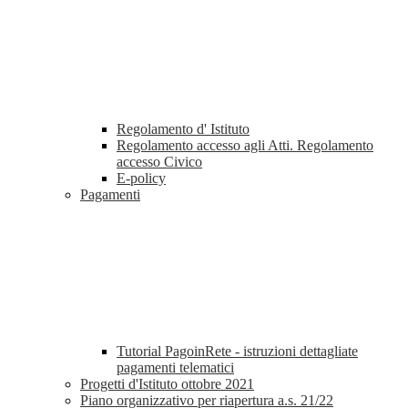
Regolamento d' Istituto
Regolamento accesso agli Atti. Regolamento
accesso Civico
E-policy
Pagamenti
Tutorial PagoinRete - istruzioni dettagliate
pagamenti telematici
Progetti d'Istituto ottobre 2021
Piano organizzativo per riapertura a.s. 21/22