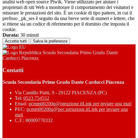
analisi web open source Piwik. Viene utilizzato per aiutare i
proprietari di siti Web a monitorare il comportamento dei visitatori e
misurare le prestazioni del sito. È un cookie di tipo pattern, in cui il
prefisso _pk_ses è seguito da una breve serie di numeri e lettere, che
si ritiene sia un codice di riferimento per il dominio che imposta il
cookie.
Durata:
30 minuti
Accetta tutti
Salva le preferenze
Scuola Secondaria Primo Grado Dante
Carducci Piacenza
Contatti
Scuola Secondaria Primo Grado Dante Carducci Piacenza
Via Camillo Piatti, 9 - 29122 PIACENZA (PC)
Tel:
0523 754552
Email:
pcmm00200q@istruzione.it
Link per inviare una mail
PEC:
pcmm00200q@pec.istruzione.it
Link per inviare una
mail
C.F.: 80009770332