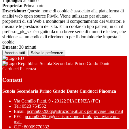
Tipologia:
analitico
Proprieta:
Prima parte
Descrizione:
Questo nome di cookie è associato alla piattaforma di
analisi web open source Piwik. Viene utilizzato per aiutare i
proprietari di siti Web a monitorare il comportamento dei visitatori e
misurare le prestazioni del sito. È un cookie di tipo pattern, in cui il
prefisso _pk_ses è seguito da una breve serie di numeri e lettere, che
si ritiene sia un codice di riferimento per il dominio che imposta il
cookie.
Durata:
30 minuti
Accetta tutti
Salva le preferenze
Scuola Secondaria Primo Grado Dante
Carducci Piacenza
Contatti
Scuola Secondaria Primo Grado Dante Carducci Piacenza
Via Camillo Piatti, 9 - 29122 PIACENZA (PC)
Tel:
0523 754552
Email:
pcmm00200q@istruzione.it
Link per inviare una mail
PEC:
pcmm00200q@pec.istruzione.it
Link per inviare una
mail
C.F.: 80009770332