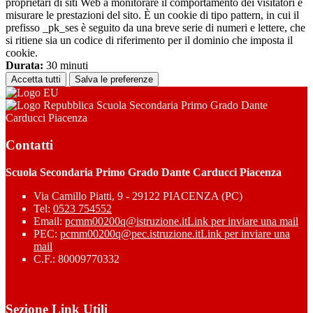
proprietari di siti Web a monitorare il comportamento dei visitatori e
misurare le prestazioni del sito. È un cookie di tipo pattern, in cui il
prefisso _pk_ses è seguito da una breve serie di numeri e lettere, che
si ritiene sia un codice di riferimento per il dominio che imposta il
cookie.
Durata:
30 minuti
Accetta tutti
Salva le preferenze
Scuola Secondaria Primo Grado Dante
Carducci Piacenza
Contatti
Scuola Secondaria Primo Grado Dante Carducci Piacenza
Via Camillo Piatti, 9 - 29122 PIACENZA (PC)
Tel:
0523 754552
Email:
pcmm00200q@istruzione.it
Link per inviare una mail
PEC:
pcmm00200q@pec.istruzione.it
Link per inviare una
mail
C.F.: 80009770332
Sezione Link Utili