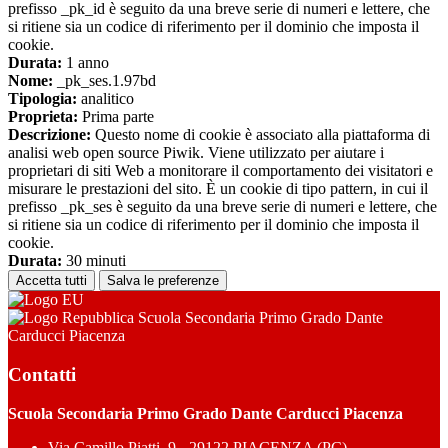
prefisso _pk_id è seguito da una breve serie di numeri e lettere, che
si ritiene sia un codice di riferimento per il dominio che imposta il
cookie.
Durata:
1 anno
Nome:
_pk_ses.1.97bd
Tipologia:
analitico
Proprieta:
Prima parte
Descrizione:
Questo nome di cookie è associato alla piattaforma di
analisi web open source Piwik. Viene utilizzato per aiutare i
proprietari di siti Web a monitorare il comportamento dei visitatori e
misurare le prestazioni del sito. È un cookie di tipo pattern, in cui il
prefisso _pk_ses è seguito da una breve serie di numeri e lettere, che
si ritiene sia un codice di riferimento per il dominio che imposta il
cookie.
Durata:
30 minuti
Accetta tutti
Salva le preferenze
Scuola Secondaria Primo Grado Dante
Carducci Piacenza
Contatti
Scuola Secondaria Primo Grado Dante Carducci Piacenza
Via Camillo Piatti, 9 - 29122 PIACENZA (PC)