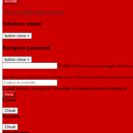
-
Entra con SPID
Entra con CIE
Seleziona utente
button close
×
Recupero password
button close
×
E-mail
Verrà inviato un messaggio all'indirizz
Non hai una e-mail associata al nome utente? Effettua il reset della password tram
E-mail inviata, si prega di controllare la casella di posta elettronica!
Errore
Chiudi
Successo
Chiudi
Informazione