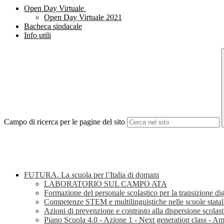
Open Day Virtuale
Open Day Virtuale 2021
Bacheca sindacale
Info utili
Campo di ricerca per le pagine del sito
FUTURA. La scuola per l’Italia di domani
LABORATORIO SUL CAMPO ATA
Formazione del personale scolastico per la transizione dig
Competenze STEM e multilinguistiche nelle scuole stata
Azioni di prevenzione e contrasto alla dispersione scola
Piano Scuola 4.0 - Azione 1 - Next generation class - Am