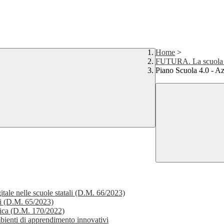
Home
>
FUTURA. La scuola pe
Piano Scuola 4.0 - Az
itale nelle scuole statali (D.M. 66/2023)
li (D.M. 65/2023)
stica (D.M. 170/2022)
bienti di apprendimento innovativi