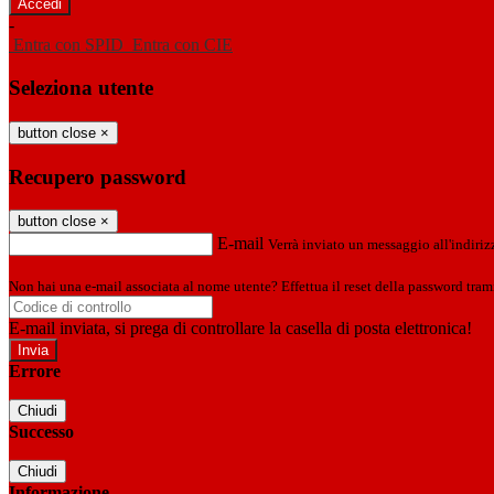
-
Entra con SPID
Entra con CIE
Seleziona utente
button close
×
Recupero password
button close
×
E-mail
Verrà inviato un messaggio all'indirizz
Non hai una e-mail associata al nome utente? Effettua il reset della password tram
E-mail inviata, si prega di controllare la casella di posta elettronica!
Errore
Chiudi
Successo
Chiudi
Informazione