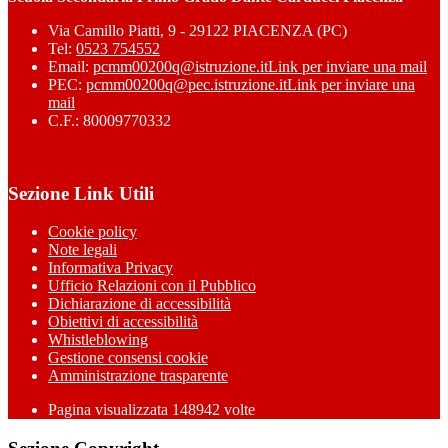
Via Camillo Piatti, 9 - 29122 PIACENZA (PC)
Tel:
0523 754552
Email:
pcmm00200q@istruzione.it
Link per inviare una mail
PEC:
pcmm00200q@pec.istruzione.it
Link per inviare una
mail
C.F.: 80009770332
Sezione Link Utili
Cookie policy
Note legali
Informativa Privacy
Ufficio Relazioni con il Pubblico
Dichiarazione di accessibilità
Obiettivi di accessibilità
Whistleblowing
Gestione consensi cookie
Amministrazione trasparente
Pagina visualizzata
148942
volte