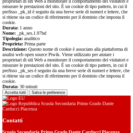
proprietari di siti Web a monitorare il comportamento dei visitatori e
misurare le prestazioni del sito. È un cookie di tipo pattern, in cui il
prefisso _pk_id è seguito da una breve serie di numeri e lettere, che
si ritiene sia un codice di riferimento per il dominio che imposta il
cookie.
Durata:
1 anno
Nome:
_pk_ses.1.97bd
Tipologia:
analitico
Proprieta:
Prima parte
Descrizione:
Questo nome di cookie è associato alla piattaforma di
analisi web open source Piwik. Viene utilizzato per aiutare i
proprietari di siti Web a monitorare il comportamento dei visitatori e
misurare le prestazioni del sito. È un cookie di tipo pattern, in cui il
prefisso _pk_ses è seguito da una breve serie di numeri e lettere, che
si ritiene sia un codice di riferimento per il dominio che imposta il
cookie.
Durata:
30 minuti
Accetta tutti
Salva le preferenze
Scuola Secondaria Primo Grado Dante
Carducci Piacenza
Contatti
Scuola Secondaria Primo Grado Dante Carducci Piacenza