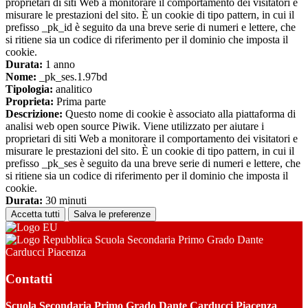
proprietari di siti Web a monitorare il comportamento dei visitatori e
misurare le prestazioni del sito. È un cookie di tipo pattern, in cui il
prefisso _pk_id è seguito da una breve serie di numeri e lettere, che
si ritiene sia un codice di riferimento per il dominio che imposta il
cookie.
Durata:
1 anno
Nome:
_pk_ses.1.97bd
Tipologia:
analitico
Proprieta:
Prima parte
Descrizione:
Questo nome di cookie è associato alla piattaforma di
analisi web open source Piwik. Viene utilizzato per aiutare i
proprietari di siti Web a monitorare il comportamento dei visitatori e
misurare le prestazioni del sito. È un cookie di tipo pattern, in cui il
prefisso _pk_ses è seguito da una breve serie di numeri e lettere, che
si ritiene sia un codice di riferimento per il dominio che imposta il
cookie.
Durata:
30 minuti
Accetta tutti
Salva le preferenze
Scuola Secondaria Primo Grado Dante
Carducci Piacenza
Contatti
Scuola Secondaria Primo Grado Dante Carducci Piacenza