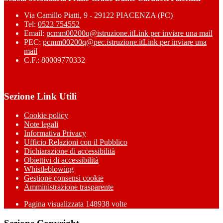
Via Camillo Piatti, 9 - 29122 PIACENZA (PC)
Tel:
0523 754552
Email:
pcmm00200q@istruzione.it
Link per inviare una mail
PEC:
pcmm00200q@pec.istruzione.it
Link per inviare una
mail
C.F.: 80009770332
Sezione Link Utili
Cookie policy
Note legali
Informativa Privacy
Ufficio Relazioni con il Pubblico
Dichiarazione di accessibilità
Obiettivi di accessibilità
Whistleblowing
Gestione consensi cookie
Amministrazione trasparente
Pagina visualizzata
148938
volte