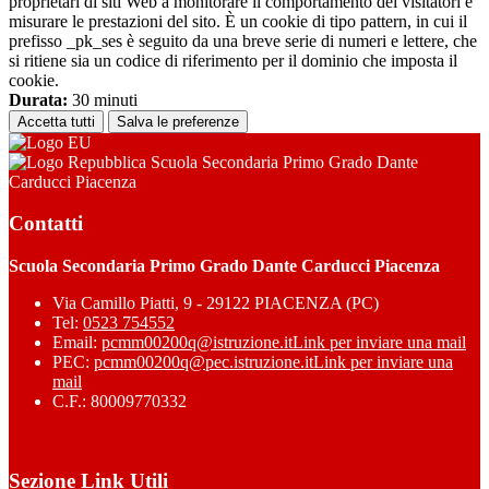
proprietari di siti Web a monitorare il comportamento dei visitatori e
misurare le prestazioni del sito. È un cookie di tipo pattern, in cui il
prefisso _pk_ses è seguito da una breve serie di numeri e lettere, che
si ritiene sia un codice di riferimento per il dominio che imposta il
cookie.
Durata:
30 minuti
Accetta tutti
Salva le preferenze
Scuola Secondaria Primo Grado Dante
Carducci Piacenza
Contatti
Scuola Secondaria Primo Grado Dante Carducci Piacenza
Via Camillo Piatti, 9 - 29122 PIACENZA (PC)
Tel:
0523 754552
Email:
pcmm00200q@istruzione.it
Link per inviare una mail
PEC:
pcmm00200q@pec.istruzione.it
Link per inviare una
mail
C.F.: 80009770332
Sezione Link Utili