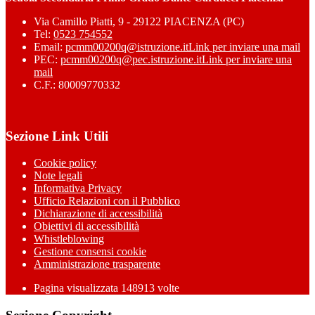
Via Camillo Piatti, 9 - 29122 PIACENZA (PC)
Tel:
0523 754552
Email:
pcmm00200q@istruzione.it
Link per inviare una mail
PEC:
pcmm00200q@pec.istruzione.it
Link per inviare una
mail
C.F.: 80009770332
Sezione Link Utili
Cookie policy
Note legali
Informativa Privacy
Ufficio Relazioni con il Pubblico
Dichiarazione di accessibilità
Obiettivi di accessibilità
Whistleblowing
Gestione consensi cookie
Amministrazione trasparente
Pagina visualizzata
148913
volte