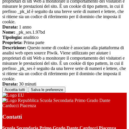
proprietari di siti Web a monitorare il comportamento dei visitatori e
misurare le prestazioni del sito. È un cookie di tipo pattern, in cui il
prefisso _pk_id è seguito da una breve serie di numeri e lettere, che
si ritiene sia un codice di riferimento per il dominio che imposta il
cookie.
Durata:
1 anno
Nome:
_pk_ses.1.97bd
Tipologia:
analitico
Proprieta:
Prima parte
Descrizione:
Questo nome di cookie è associato alla piattaforma di
analisi web open source Piwik. Viene utilizzato per aiutare i
proprietari di siti Web a monitorare il comportamento dei visitatori e
misurare le prestazioni del sito. È un cookie di tipo pattern, in cui il
prefisso _pk_ses è seguito da una breve serie di numeri e lettere, che
si ritiene sia un codice di riferimento per il dominio che imposta il
cookie.
Durata:
30 minuti
Accetta tutti
Salva le preferenze
Scuola Secondaria Primo Grado Dante
Carducci Piacenza
Contatti
Scuola Secondaria Primo Grado Dante Carducci Piacenza