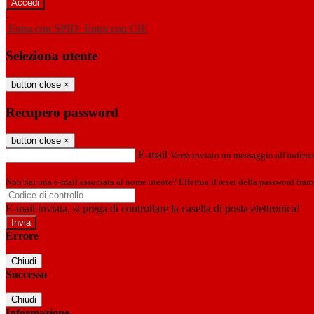
-
Entra con SPID
Entra con CIE
Seleziona utente
button close
×
Recupero password
button close
×
E-mail
Verrà inviato un messaggio all'indirizz
Non hai una e-mail associata al nome utente? Effettua il reset della password tram
E-mail inviata, si prega di controllare la casella di posta elettronica!
Errore
Chiudi
Successo
Chiudi
Informazione